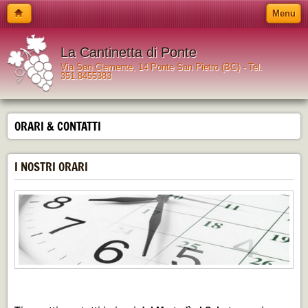
Menu
La Cantinetta di Ponte
Via San Clemente, 14 Ponte San Pietro (BG) - Tel.
351.8455383
ORARI & CONTATTI
I NOSTRI ORARI